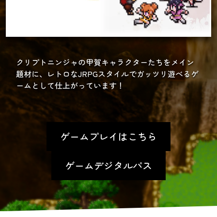
クリプトニンジャの甲賀キャラクターたちをメイン
題材に、レトロなJRPGスタイルでガッツリ遊べるゲ
ームとして仕上がっています！
ゲームプレイはこちら
ゲームデジタルパス