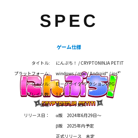
SPEC
ゲーム仕様
タイトル:
にんぷち！ / CRYPTONINJA PETIT
プラットフォーム:
windows / mac / Android* / ios*
ジャンル:
ローグライク+アクションRPG
プレイ人数:
1人*
価格:
基本プレイ無料*
リリース日：
α版 2024年6月29日～
β版 2025年内予定
正式リリース 未定