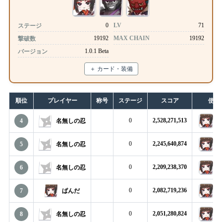
0
LV
71
ステージ
19192
MAX CHAIN
19192
撃破数
1.0.1 Beta
バージョン
＋ カード・装備
順位
プレイヤー
称号
ステージ
スコア
使用
0
2,528,271,513
4
名無しの忍
0
2,245,640,874
5
名無しの忍
0
2,209,238,370
6
名無しの忍
0
2,082,719,236
7
ぱんだ
0
2,051,280,824
8
名無しの忍