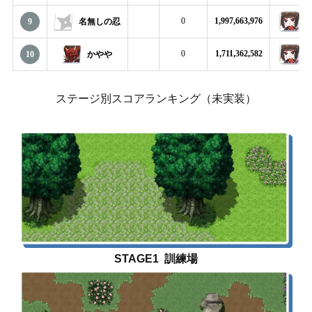
0
1,997,663,976
9
名無しの忍
0
1,711,362,582
10
かやや
ステージ別スコアランキング（未実装）
STAGE1 訓練場