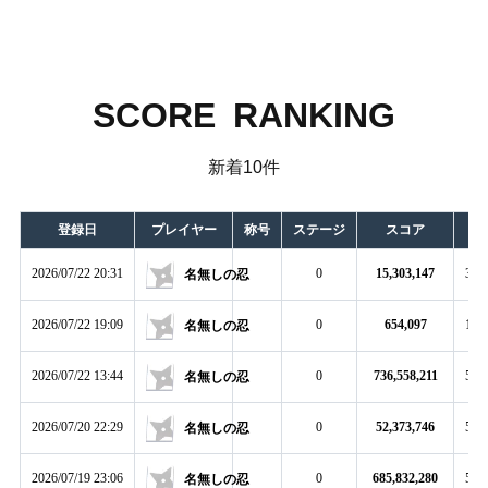
SCORE RANKING
新着10件
登録日
プレイヤー
称号
ステージ
スコア
タ
2026/07/22 20:31
0
15,303,147
3:17
名無しの忍
2026/07/22 19:09
0
654,097
1:34
名無しの忍
2026/07/22 13:44
0
736,558,211
5:00
名無しの忍
2026/07/20 22:29
0
52,373,746
5:00
名無しの忍
2026/07/19 23:06
0
685,832,280
5:00
名無しの忍