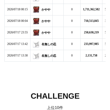
2026/07/18 00:15
0
1,711,362,582
5:00
かやや
2026/07/18 00:04
0
710,513,845
3:58
かやや
2026/07/17 23:55
0
250,630,219
5:00
かやや
2026/07/17 13:42
0
233,997,985
5:00
名無しの忍
2026/07/17 13:30
0
2,131,758
2:03
名無しの忍
CHALLENGE
上位10件