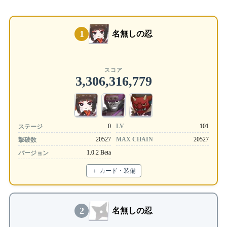
1
名無しの忍
スコア
3,306,316,779
0
LV
101
ステージ
20527
MAX CHAIN
20527
撃破数
1.0.2 Beta
バージョン
＋ カード・装備
2
名無しの忍