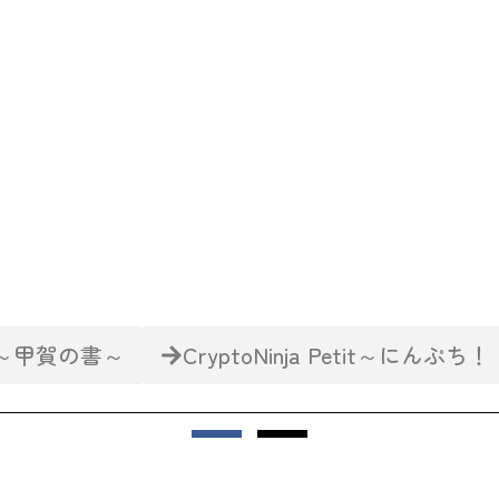
ENTER
asy～甲賀の書～
CryptoNinja Petit～にんぷち！